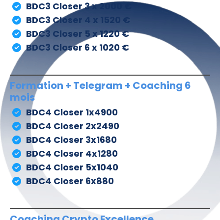
BDC3 Closer 3 x 2000 €
BDC3 Closer 4 x 1520 €
BDC3 Closer 5 x 1220 €
BDC3 Closer 6 x 1020 €
Formation + Telegram + Coaching 6
mois
BDC4 Closer 1x4900
BDC4 Closer 2x2490
BDC4 Closer 3x1680
BDC4 Closer 4x1280
BDC4 Closer 5x1040
BDC4 Closer 6x880
Coaching Crypto Excellence