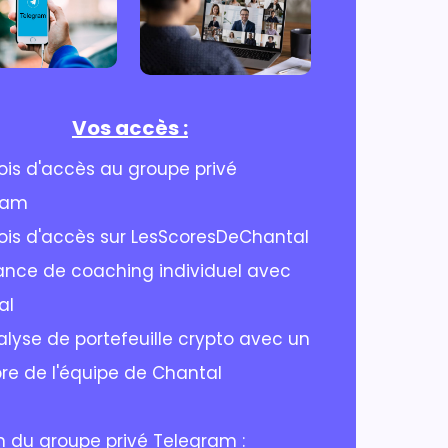
Vos accès :
is d'accès au groupe privé
ram
ois d'accès sur LesScoresDeChantal
ance de coaching individuel avec
al
alyse de portefeuille crypto avec un
e de l'équipe de Chantal
n du groupe privé Telegram :