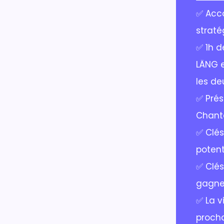
✅ Acc
straté
✅ 1h 
LÄNG e
les d
✅ Prés
Chant
✅ Clés
potent
✅ Clés
gagner
✅ La v
proch