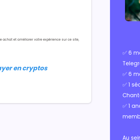
 achat et améliorer votre expérience sur ce site,
✅ 6 mo
Teleg
yer en cryptos
✅ 6 m
✅ 1 sé
Chant
✅ 1 an
membr
Au sei