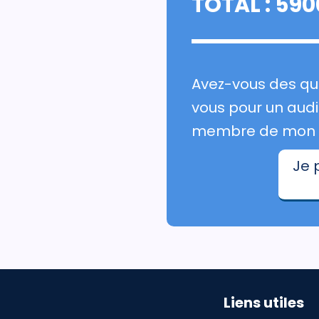
TOTAL :
590
Avez-vous des que
vous pour un audit
membre de mon é
Je 
Liens utiles