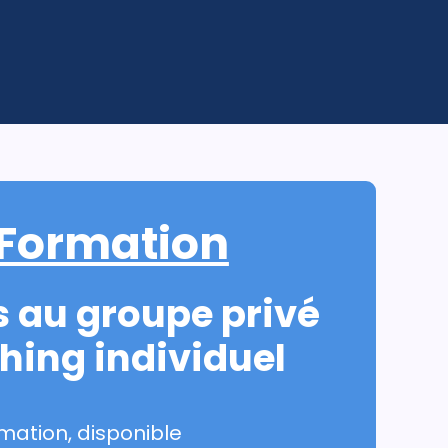
 Formation
s au groupe privé
hing individuel
mation, disponible