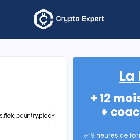
La
+ 12 moi
+ coac
✅ 9 heures de for