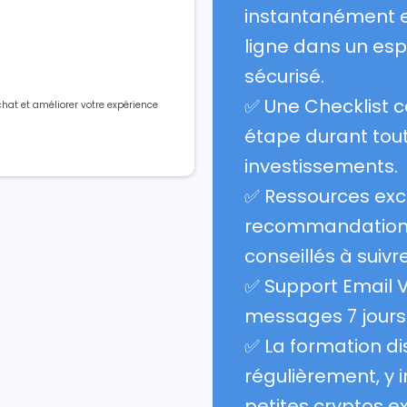
instantanément e
ligne dans un es
sécurisé.
✅ Une Checklist c
chat et améliorer votre expérience
étape durant tout
investissements.
✅ Ressources excl
recommandations 
conseillés à suivr
✅ Support Email V
messages 7 jours 
✅ La formation dis
régulièrement, y 
petites cryptos ex