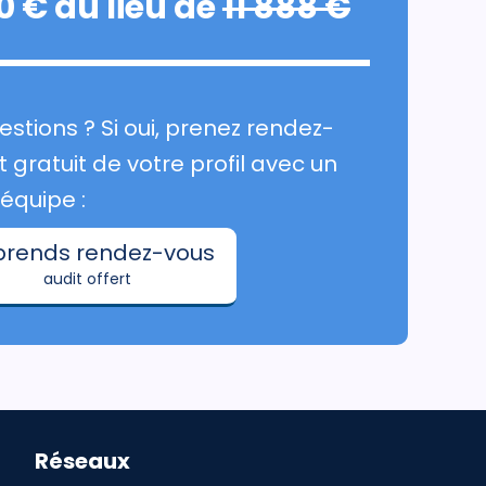
0 € au lieu de
11 888 €
stions ? Si oui, prenez rendez-
 gratuit de votre profil avec un
quipe :
prends rendez-vous
audit offert
Réseaux