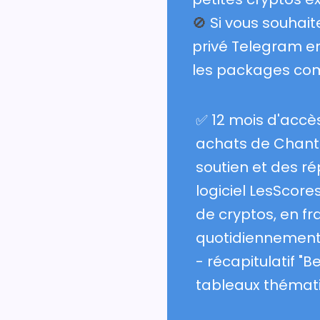
🚫
Si vous souhai
privé Telegram en
les packages com
✅ 12 mois d'accès
achats de Chanta
soutien et des ré
logiciel LesScore
de cryptos, en fr
quotidiennement 
- récapitulatif "
tableaux thémat