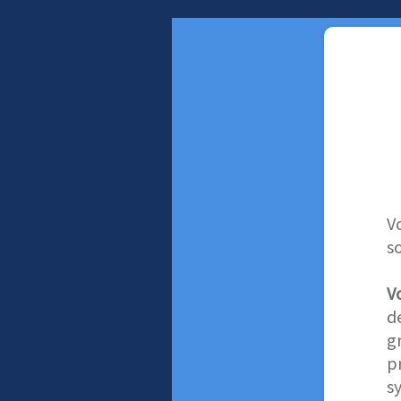
V
s
V
d
g
p
s