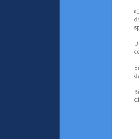

d
s
U
c
E
d
B
C