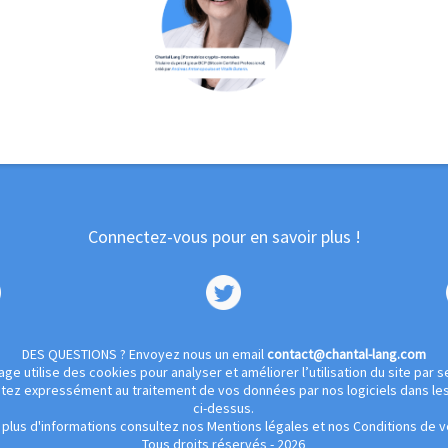
Connectez-vous pour en savoir plus !
DES QUESTIONS ? Envoyez nous un email
contact@chantal-lang.com
ge utilise des cookies pour analyser et améliorer l’utilisation du site par se
entez expressément au traitement de vos données par nos logiciels dans les 
ci-dessus.
 plus d'informations consultez nos
Mentions légales
et nos
Conditions de 
Tous droits réservés - 2026