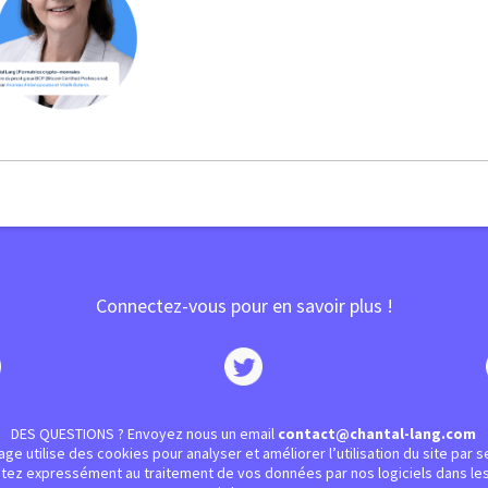
Connectez-vous pour en savoir plus !
DES QUESTIONS ? Envoyez nous un email
contact@chantal-lang.com
ge utilise des cookies pour analyser et améliorer l’utilisation du site par se
entez expressément au traitement de vos données par nos logiciels dans les 